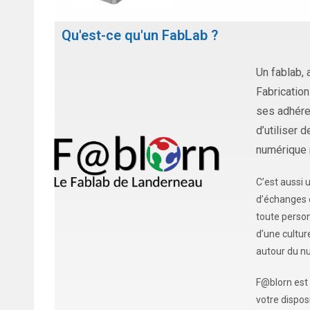
Qu'est-ce qu'un FabLab ?
Un fablab, 
Fabrication
ses adhéren
d’utiliser d
numérique 
C’est aussi 
d’échanges 
toute person
d’une cultur
autour du n
F@blorn est
votre disposi