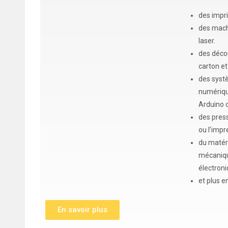
des impr
des mach
laser.
des déco
carton et
des syst
numériqu
Arduino o
des press
ou l’impr
du matéri
mécaniqu
électroni
et plus en
En savoir plus