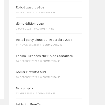
Robot quadrupède
15 AVRIL 2022
/
0 COMMENTAIRE
démo édition page
2 MARS 2022
/
0 COMMENTAIRE
Install party Linux du 19 octobre 2021
11 NOVEMBRE 2021
/
0 COMMENTAIRE
Forum Européen sur l’IA de Concarneau
14 OCTOBRE 2021
/
0 COMMENTAIRE
Atelier DrawBot MPT
10 OCTOBRE 2021
/
0 COMMENTAIRE
Nos projets
12 MARS 2021
/
0 COMMENTAIRE
Initiation FreeCad