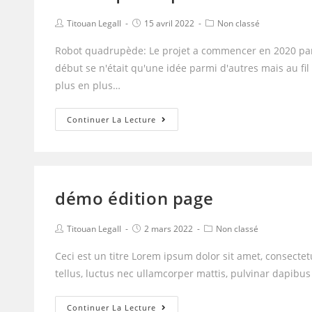
Post
Post
Post
Titouan Legall
15 avril 2022
Non classé
author:
published:
category:
Robot quadrupède: Le projet a commencer en 2020 pa
début se n'était qu'une idée parmi d'autres mais au fi
plus en plus…
Robot
Continuer La Lecture
quadrupède
démo édition page
Post
Post
Post
Titouan Legall
2 mars 2022
Non classé
author:
published:
category:
Ceci est un titre Lorem ipsum dolor sit amet, consectetur
tellus, luctus nec ullamcorper mattis, pulvinar dapibus 
démo
Continuer La Lecture